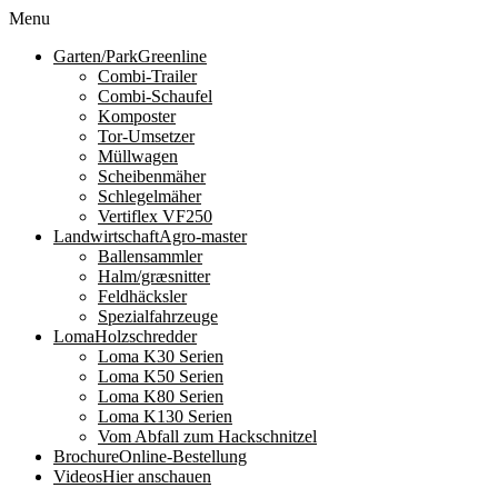
Menu
Garten/Park
Greenline
Combi-Trailer
Combi-Schaufel
Komposter
Tor-Umsetzer
Müllwagen
Scheibenmäher
Schlegelmäher
Vertiflex VF250
Landwirtschaft
Agro-master
Ballensammler
Halm/græsnitter
Feldhäcksler
Spezialfahrzeuge
Loma
Holzschredder
Loma K30 Serien
Loma K50 Serien
Loma K80 Serien
Loma K130 Serien
Vom Abfall zum Hackschnitzel
Brochure
Online-Bestellung
Videos
Hier anschauen